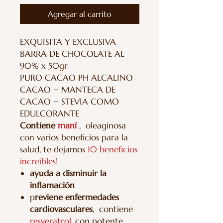
Agregar al carrito
EXQUISITA Y EXCLUSIVA
BARRA DE CHOCOLATE AL
90% x 50gr
PURO CACAO PH ALCALINO
CACAO + MANTECA DE
CACAO + STEVIA COMO
EDULCORANTE
Contiene
maní
, oleaginosa
con varios beneficios para la
salud, te dejamos
10 beneficios
increíbles!
ayuda a disminuir la
inflamación
p
reviene enfermedades
cardiovasculares
, contiene
resveratrol
, con potente